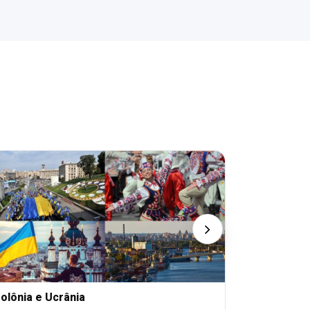
olônia e Ucrânia
ÁFRICA DO