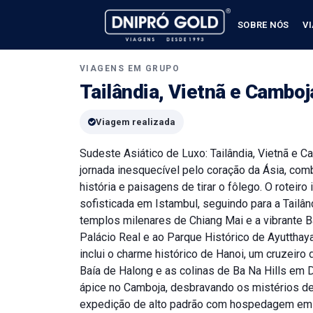
SOBRE NÓS
V
VIAGENS EM GRUPO
Tailândia, Vietnã e Camboj
Viagem realizada
Sudeste Asiático de Luxo: Tailândia, Vietnã e
jornada inesquecível pelo coração da Ásia, comb
história e paisagens de tirar o fôlego. O roteiro
sofisticada em Istambul, seguindo para a Tailâ
templos milenares de Chiang Mai e a vibrante 
Palácio Real e ao Parque Histórico de Ayutthaya
inclui o charme histórico de Hanoi, um cruzeiro
Baía de Halong e as colinas de Ba Na Hills em 
ápice no Camboja, desbravando os mistérios de
expedição de alto padrão com hospedagem em h