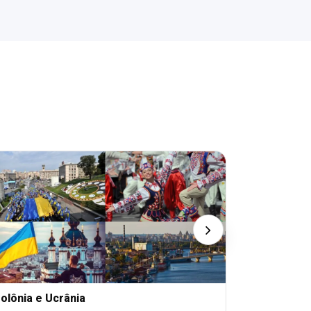
olônia e Ucrânia
ÁFRICA DO