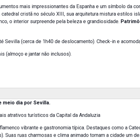
mentos mais impressionantes da Espanha e um símbolo da convi
atedral cristã no século XIII, sua arquitetura mistura estilos i
co, o interior surpreende pela beleza e grandiosidade.
Patrimô
até Sevilla (cerca de 1h40 de deslocamento). Check-in e acomo
s (almoço e jantar não inclusos).
e meio dia por Sevilla.
s atrativos turísticos da Capital da Andaluzia
 flamenco vibrante e gastronomia típica. Destaques como a Catedr
s). Suas ruas charmosas e clima animado tornam a cidade um de