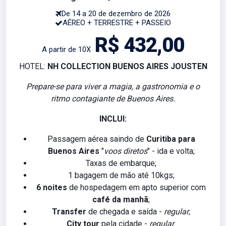
De 14 a 20 de dezembro de 2026
AÉREO + TERRESTRE + PASSEIO
R$ 432,00
A partir de 10X
HOTEL:
NH COLLECTION BUENOS AIRES JOUSTEN
Prepare-se para viver a magia, a gastronomia e o
ritmo contagiante de Buenos Aires.
INCLUI:
Passagem aérea saindo de
Curitiba para
Buenos Aires
"
voos diretos
" - ida e volta;
Taxas de embarque;
1 bagagem de mão até 10kgs;
6 noites
de hospedagem em apto superior com
café da manhã
;
Transfer
de chegada e saída -
regular
;
City tour
pela cidade -
regular
.