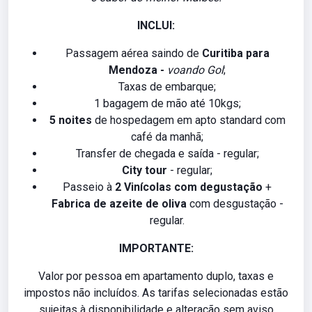
INCLUI:
Passagem aérea saindo de
Curitiba para
Mendoza -
voando Gol
;
Taxas de embarque;
1 bagagem de mão até 10kgs;
5 noites
de hospedagem em apto standard com
café da manhã;
Transfer de chegada e saída - regular;
City tour
- regular;
Passeio à
2 Vinícolas com degustação
+
Fabrica de azeite de oliva
com desgustação -
regular.
IMPORTANTE:
Valor por pessoa em apartamento duplo, taxas e
impostos não incluídos. As tarifas selecionadas estão
sujeitas à disponibilidade e alteração sem aviso